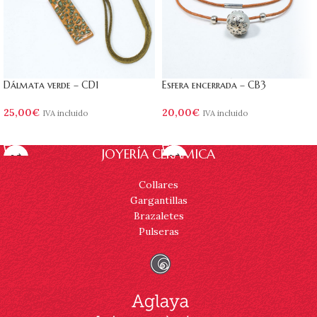
Dálmata verde – CD1
Esfera encerrada – CB3
25,00
€
20,00
€
IVA incluido
IVA incluido
AÑADIR AL CARRITO
AÑADIR AL CARRITO
JOYERÍA CERÁMICA
Collares
Gargantillas
Brazaletes
Pulseras