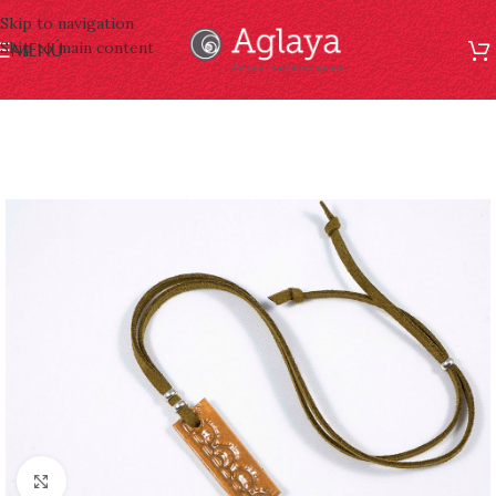
Skip to navigation
Skip to main content
MENÚ
Click to enlarge