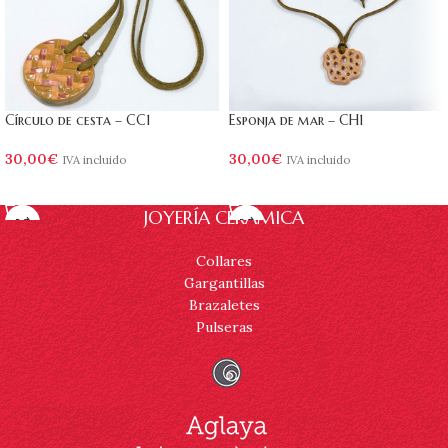
Círculo de cesta – CC1
Esponja de mar – CH1
30,00
€
30,00
€
IVA incluido
IVA incluido
AÑADIR AL CARRITO
AÑADIR AL CARRITO
JOYERÍA CERÁMICA
Collares
Gargantillas
Brazaletes
Pulseras