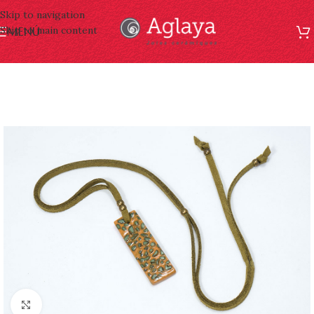
Skip to navigation
Skip to main content
MENÚ
Click to enlarge